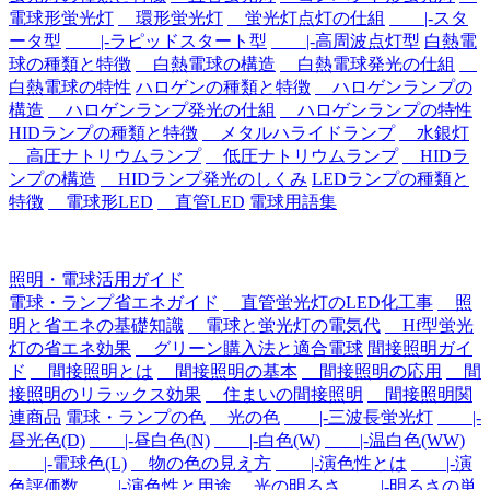
電球形蛍光灯
環形蛍光灯
蛍光灯点灯の仕組
|-スタ
ータ型
|-ラピッドスタート型
|-高周波点灯型
白熱電
球の種類と特徴
白熱電球の構造
白熱電球発光の仕組
白熱電球の特性
ハロゲンの種類と特徴
ハロゲンランプの
構造
ハロゲンランプ発光の仕組
ハロゲンランプの特性
HIDランプの種類と特徴
メタルハライドランプ
水銀灯
高圧ナトリウムランプ
低圧ナトリウムランプ
HIDラ
ンプの構造
HIDランプ発光のしくみ
LEDランプの種類と
特徴
電球形LED
直管LED
電球用語集
照明・電球活用ガイド
電球・ランプ省エネガイド
直管蛍光灯のLED化工事
照
明と省エネの基礎知識
電球と蛍光灯の電気代
Hf型蛍光
灯の省エネ効果
グリーン購入法と適合電球
間接照明ガイ
ド
間接照明とは
間接照明の基本
間接照明の応用
間
接照明のリラックス効果
住まいの間接照明
間接照明関
連商品
電球・ランプの色
光の色
|-三波長蛍光灯
|-
昼光色(D)
|-昼白色(N)
|-白色(W)
|-温白色(WW)
|-電球色(L)
物の色の見え方
|-演色性とは
|-演
色評価数
|-演色性と用途
光の明るさ
|-明るさの単