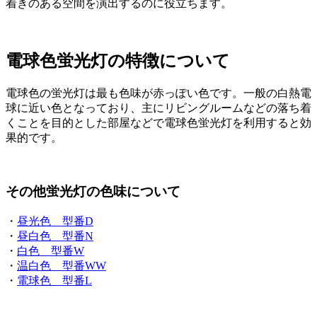
着きのある空間を演出するのに役立ちます。
電球色蛍光灯の特徴について
電球色の蛍光灯は最も色味が赤っぽい色です。一般の白熱電
球に近い色となっており、主にリビングルームなどの落ち着
くことを目的とした部屋などで電球色蛍光灯を利用すると効
果的です。
その他蛍光灯の色味について
・
昼光色 型番D
・
昼白色 型番N
・
白色 型番W
・
温白色 型番WW
・
電球色 型番L