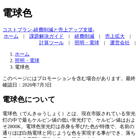
電球色
コストプラン-経費削減と売上アップ支援-
ホーム
|
課題解決ガイド
|
経費削減
|
売上拡大
|
計算ツール
|
照明・電球
|
運営会社
|
ホーム
照明・電球
電球色
このページにはプロモーションを含む場合があります。
最終
確認日：2026年7月3日
電球色について
電球色（でんきゅうしょく）とは、現在市販されている蛍光
灯の中で最もケルビン値の低い蛍光灯で、ケルビン値はおよ
そ2800K。電球色蛍光灯は赤身を帯びた色が特徴で、名前の
通りほぼ白熱電球と同じような色を実現する事ができ、落ち