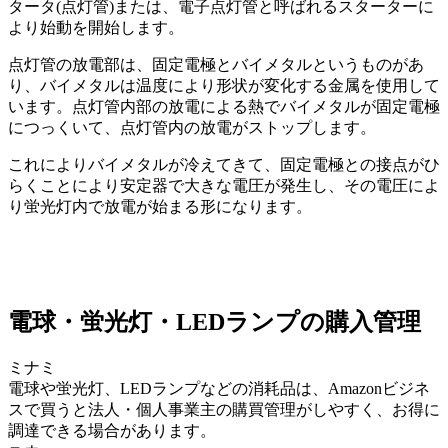
タータ(点灯管)または、電子点灯管と呼ばれるスターターに
より始動を開始します。
点灯管の放電部は、固定電極とバイメタルというものがあ
り、バイメタルは温度により形状が変化する金属を使用して
います。点灯管内部の放電による熱でバイメタルが固定電極
につっくいて、点灯管内の放電がストップします。
これによりバイメタルが冷えてきて、固定電極との接点がひ
らくことにより安定器で大きな電圧が発生し、その電圧によ
り蛍光灯内で放電が始まる形になります。
電球・蛍光灯・LEDランプの購入管理
ミナミ
電球や蛍光灯、LEDランプなどの消耗品は、Amazonビジネ
スで買うと法人・個人事業主の購買管理がしやすく、お得に
調達できる場合があります。