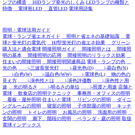
ンプの構造
HIDランプ発光のしくみ
LEDランプの種類と
特徴
電球形LED
直管LED
電球用語集
照明・電球活用ガイド
電球・ランプ省エネガイド
照明と省エネの基礎知識
電
球と蛍光灯の電気代
Hf型蛍光灯の省エネ効果
グリーン
購入法と適合電球
間接照明ガイド
間接照明とは
間接照
明の基本
間接照明の応用
間接照明のリラックス効果
住まいの間接照明
間接照明関連商品
電球・ランプの色
光の色
|-三波長蛍光灯
|-昼光色(D)
|-昼白色(N)
|-白色(W)
|-温白色(WW)
|-電球色(L)
物の色の
見え方
|-演色性とは
|-演色評価数
|-演色性と用
途
光の明るさ
|-明るさの単位
|-照度と用途
店舗と
電球
飲食店の照明テクニック
事務所・オフィスの照明
看板・屋外照明
住まいと電球
リビングの照明
ダイニ
ングルームの照明
寝室の照明
子供部屋の照明
キッチ
ンの照明
トイレの照明
お風呂の照明
洗面所の照明
玄関の照明
廊下、階段の照明
ベランダ・庭の照明
取扱
電球インデックス