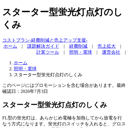
スターター型蛍光灯点灯のし
くみ
コストプラン-経費削減と売上アップ支援-
ホーム
|
課題解決ガイド
|
経費削減
|
売上拡大
|
計算ツール
|
照明・電球
|
運営会社
|
ホーム
照明・電球
スターター型蛍光灯点灯のしくみ
このページにはプロモーションを含む場合があります。
最終
確認日：2026年7月3日
スターター型蛍光灯点灯のしくみ
FL型の蛍光灯は、あらかじめ電極を加熱してから放電を行
なう方式になります。蛍光灯のスイッチを入れると、グロス