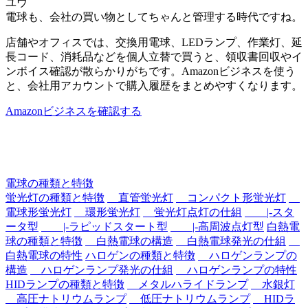
ユウ
電球も、会社の買い物としてちゃんと管理する時代ですね。
店舗やオフィスでは、交換用電球、LEDランプ、作業灯、延
長コード、消耗品などを個人立替で買うと、領収書回収やイ
ンボイス確認が散らかりがちです。Amazonビジネスを使う
と、会社用アカウントで購入履歴をまとめやすくなります。
Amazonビジネスを確認する
電球の種類と特徴
蛍光灯の種類と特徴
直管蛍光灯
コンパクト形蛍光灯
電球形蛍光灯
環形蛍光灯
蛍光灯点灯の仕組
|-スタ
ータ型
|-ラピッドスタート型
|-高周波点灯型
白熱電
球の種類と特徴
白熱電球の構造
白熱電球発光の仕組
白熱電球の特性
ハロゲンの種類と特徴
ハロゲンランプの
構造
ハロゲンランプ発光の仕組
ハロゲンランプの特性
HIDランプの種類と特徴
メタルハライドランプ
水銀灯
高圧ナトリウムランプ
低圧ナトリウムランプ
HIDラ